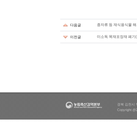
종자류 등 재식용식물 해
다음글
미소독 목재포장재 폐기(
이전글
경북 김천시 혁
Copyright