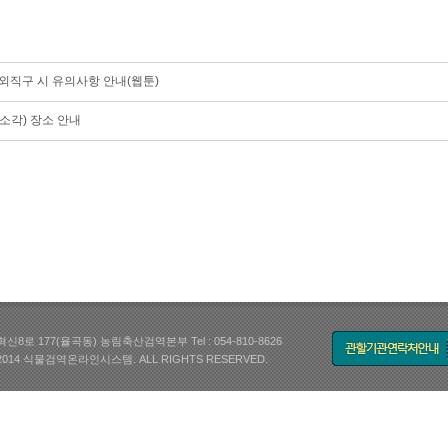
외직구 시 유의사항 안내(웹툰)
소각) 장소 안내
신8로 177(율곡동) 농림축산검역본부 Tel : 054-810-8626
 @2014 식물검역온라인시스템. ALL RIGHTS RESERVED.